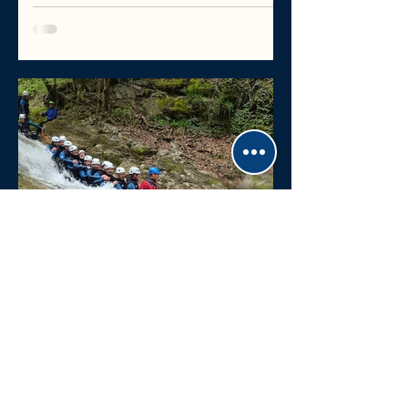
pour découvrir l’activité autour de
Chambéry -Aix les bains - Bauges -
Annecy
Qu’est-ce que le canyoning ? Le canyoning
consiste à progresser dans un cours d’eau en
montagne en combinant : marche nage sauts
(facultatifs) rappels sur corde glissades naturelles
👉 C’est une activité très complète, entre sport et
aventure. Où faire du canyoning en Savoie ? 🟢
Les Bauges : le spot idéal autour de Chambéry
C’est la zone la plus intéressante si vous êtes
autour de Chambéry Aix les bains Albertville,
Lescheraines, cœur des Bauges Pourquoi : nature
sauvage peu