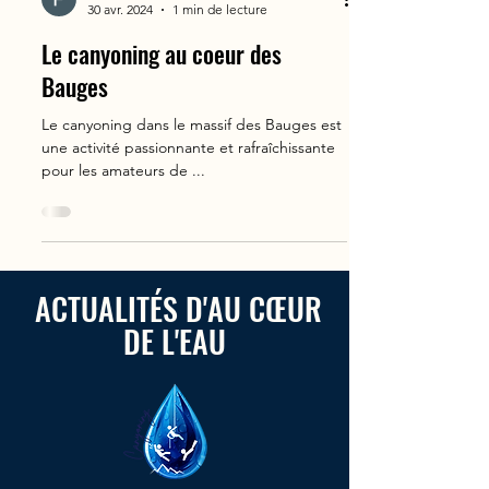
Fred Vallet
30 avr. 2024
1 min de lecture
Le canyoning au coeur des
Bauges
Le canyoning dans le massif des Bauges est
une activité passionnante et rafraîchissante
pour les amateurs de ...
ACTUALITÉS D'AU C
Œ
UR