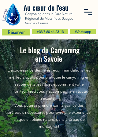
Au cœur de l'eau
Canyoning dans le Parc Naturel
Régional du Massif des Bauges -
Savoie - France
Réserver
+33 7 60 44 23 13
Whatsapp
Le blog du Canyoning
en Savoie
Découvrez nos dernières recommandations, les
meilleurs spots pour pratiquer le canyoning en
Savoie dans les Alpes et comment votre
moniteur Fred vous y accompagne en toute
sécurité !
Vous pourrez prendre connaissance des
prérequis nécessaires pour vivre une expérience
unique en pleine nature, dans une eau de
montagne !