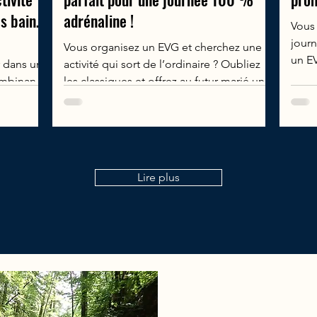
s bains
adrénaline !
Vous 
journ
Vous organisez un EVG et cherchez une
un EV
r dans un
activité qui sort de l’ordinaire ? Oubliez
...
mbinant :
les classiques et offrez au futur marié une
appels sur
...
est une
t et
 en Savoie
utour de
Lire plus
 de
le,
 Pourquoi