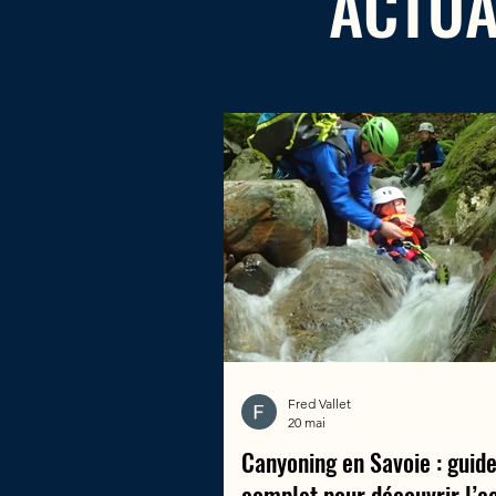
ACTUAL
Fred Vallet
20 mai
Canyoning en Savoie : guid
complet pour découvrir l’ac