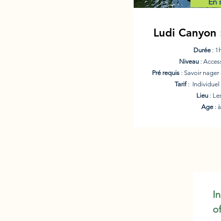
En 
Ludi Canyon 
Durée
: 1
Niveau
: Acces
Pré requis
: Savoir nager 
Tarif
: Individue
Lieu
: L
Age
: à
I
o