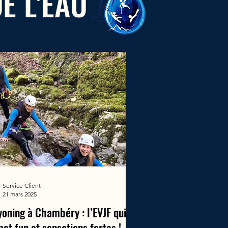
E L'EAU
Service Client
21 mars 2025
oning à Chambéry : l’EVJF qui
et fun et sensations fortes !