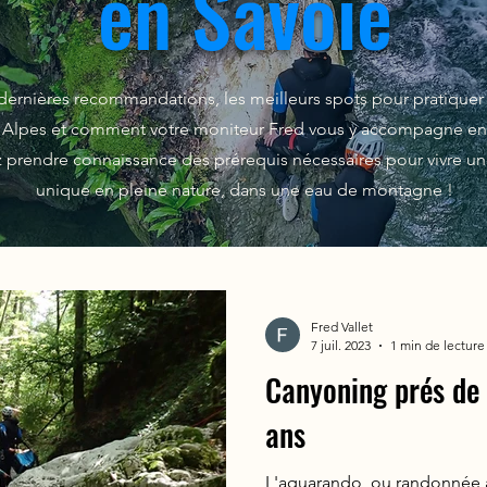
en Savoie
ernières recommandations, les meilleurs spots pour pratiquer
s Alpes et comment votre moniteur Fred vous y accompagne en 
 prendre connaissance des prérequis nécessaires pour vivre u
unique en pleine nature, dans une eau de montagne !
Fred Vallet
7 juil. 2023
1 min de lecture
Canyoning prés de
ans
L'aquarando, ou randonnée aq