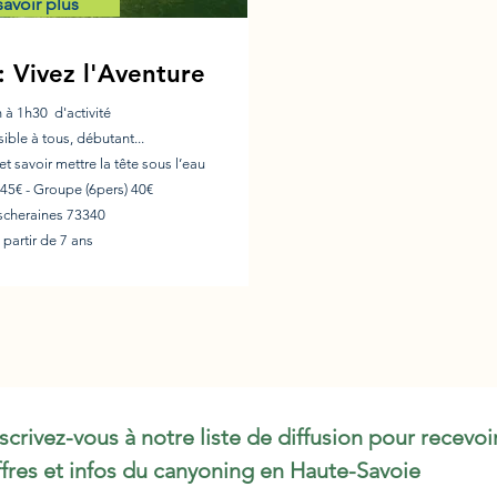
savoir plus
: Vivez l'Aventure
h à 1h30 d'activité
sible à tous, débutant...
et savoir mettre la tête sous l’eau
l 45€ - Groupe
(6pers)
40
€
escheraines 73340
 partir de 7 ans
nscrivez-vous à notre liste de diffusion pour recevoi
ffres et infos du canyoning en Haute-Savoie